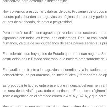
calificativos para describir lo indescriptible.
Hoy volvemos a escuchar palabras de odio. Provienen de grupos neo
nuestro país difunden sus agravios en páginas de Internet y periódic
grupos de skinheads, de notoria peligrosidad.
Pero también se difunden agravios provenientes de sectores supue
digámoslo con todas las letras, son antisemitas. Resulta casi patét
humanos, ya que de ser ciudadanos de esos países serían sus prim
Es intolerable que haya jefes de Estado que pretendan negar la Sho
destrucción de un Estado soberano, que naciera precisamente de las
Es inaudito que frente a los agravios antisemitas y la incitación a 
democráticos, de parlamentos, de intelectuales y formadores de o
Es preocupante la creciente presencia e influencia del régimen iran
emisora de televisión para todo el continente. Ese mismo régimen ir
justicia argentina en el atentado contra la AMIA y DAIA, y que per
Nos avergüenza que en nuestra Argentina, victima de ese terrorismo