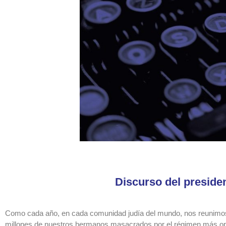
Discurso del preside
Como cada año, en cada comunidad judía del mundo, nos reunimos pa
millones de nuestros hermanos masacrados por el régimen más opr