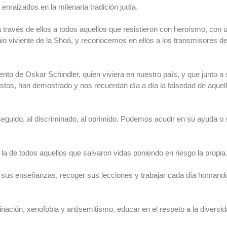
enraizados en la milenaria tradición judía.
ravés de ellos a todos aquellos que resistieron con heroísmo, con un
nio viviente de la Shoá, y reconocemos en ellos a los transmisores de
iento de Oskar Schindler, quien viviera en nuestro país, y que junto a
Justos, han demostrado y nos recuerdan día a día la falsedad de aque
guido, al discriminado, al oprimido. Podemos acudir en su ayuda o se
a de todos aquellos que salvaron vidas poniendo en riesgo la propia
e sus enseñanzas, recoger sus lecciones y trabajar cada día honrand
minación, xenofobia y antisemitismo, educar en el respeto a la diversid