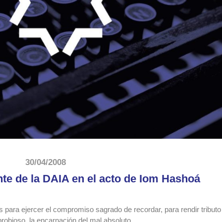
30/04/2008
nte de la DAIA en el acto de Iom Hashoá
ra ejercer el compromiso sagrado de recordar, para rendir tributo 
obioso, la encarnación del mal absoluto.