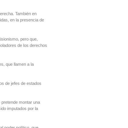
 derecha. También en
idas, en la presencia de
isionismo, pero que,
violadores de los derechos
s, que llamen a la
ios de jefes de estados
de pretende montar una
sido imputados por la
l poder político, que