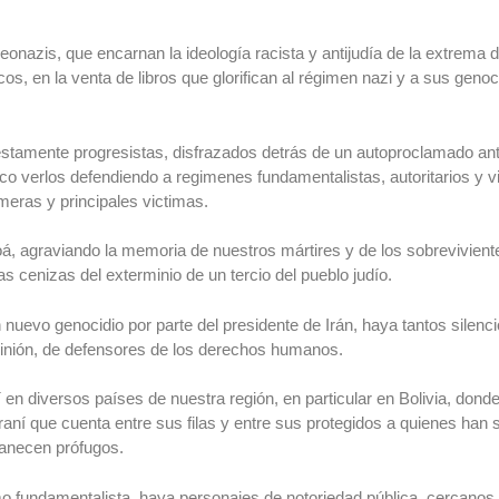
nazis, que encarnan la ideología racista y antijudía de la extrema
os, en la venta de libros que glorifican al régimen nazi y a sus genoc
stamente progresistas, disfrazados detrás de un autoproclamado ant
ico verlos defendiendo a regimenes fundamentalistas, autoritarios y 
eras y principales victimas.
á, agraviando la memoria de nuestros mártires y de los sobreviviente
 cenizas del exterminio de un tercio del pueblo judío.
un nuevo genocidio por parte del presidente de Irán, haya tantos silenc
pinión, de defensores de los derechos humanos.
í en diversos países de nuestra región, en particular en Bolivia, don
aní que cuenta entre sus filas y entre sus protegidos a quienes han 
manecen prófugos.
 fundamentalista, haya personajes de notoriedad pública, cercanos a