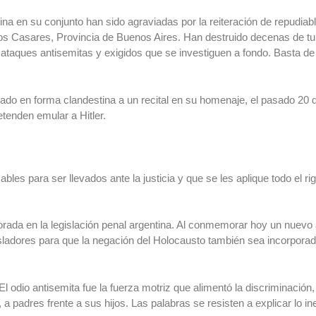
a en su conjunto han sido agraviadas por la reiteración de repudiab
rlos Casares, Provincia de Buenos Aires. Han destruido decenas de t
ataques antisemitas y exigidos que se investiguen a fondo. Basta d
do en forma clandestina a un recital en su homenaje, el pasado 20 de
tenden emular a Hitler.
les para ser llevados ante la justicia y que se les aplique todo el rig
orada en la legislación penal argentina. Al conmemorar hoy un nuevo 
ladores para que la negación del Holocausto también sea incorporada 
odio antisemita fue la fuerza motriz que alimentó la discriminación, 
 a padres frente a sus hijos. Las palabras se resisten a explicar lo in