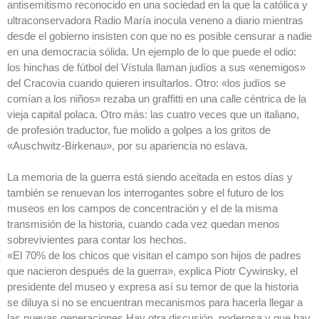
antisemitismo reconocido en una sociedad en la que la católica y
ultraconservadora Radio María inocula veneno a diario mientras
desde el gobierno insisten con que no es posible censurar a nadie
en una democracia sólida. Un ejemplo de lo que puede el odio:
los hinchas de fútbol del Vístula llaman judíos a sus «enemigos»
del Cracovia cuando quieren insultarlos. Otro: «los judíos se
comían a los niños» rezaba un graffitti en una calle céntrica de la
vieja capital polaca. Otro más: las cuatro veces que un italiano,
de profesión traductor, fue molido a golpes a los gritos de
«Auschwitz-Birkenau», por su apariencia no eslava.
La memoria de la guerra está siendo aceitada en estos días y
también se renuevan los interrogantes sobre el futuro de los
museos en los campos de concentración y el de la misma
transmisión de la historia, cuando cada vez quedan menos
sobrevivientes para contar los hechos.
«El 70% de los chicos que visitan el campo son hijos de padres
que nacieron después de la guerra», explica Piotr Cywinsky, el
presidente del museo y expresa así su temor de que la historia
se diluya si no se encuentran mecanismos para hacerla llegar a
las nuevas generaciones.Hay otra discusión, poderosa y que hay