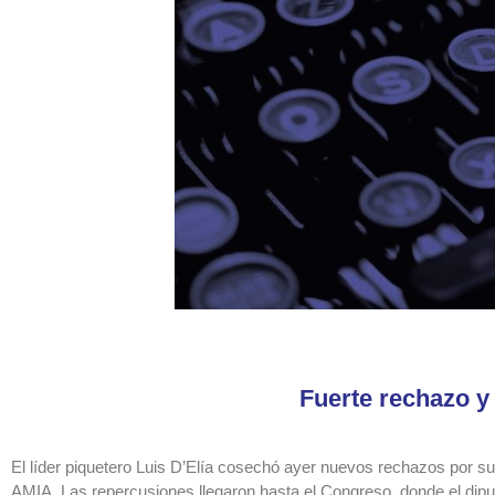
Fuerte rechazo y
El líder piquetero Luis D’Elía cosechó ayer nuevos rechazos por su 
AMIA. Las repercusiones llegaron hasta el Congreso, donde el dip