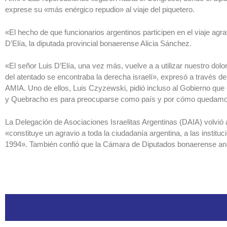
exprese su «más enérgico repudio» al viaje del piquetero.
«El hecho de que funcionarios argentinos participen en el viaje ag
D’Elía, la diputada provincial bonaerense Alicia Sánchez.
«El señor Luis D’Elía, una vez más, vuelve a a utilizar nuestro dol
del atentado se encontraba la derecha israelí», expresó a través d
AMIA. Uno de ellos, Luis Czyzewski, pidió incluso al Gobierno que 
y Quebracho es para preocuparse como país y por cómo quedamos
La Delegación de Asociaciones Israelitas Argentinas (DAIA) volvió 
«constituye un agravio a toda la ciudadanía argentina, a las instituc
1994». También confió que la Cámara de Diputados bonaerense ana