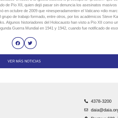
cado de Pío XII, quien dejó pasar sin denuncia los asesinatos masiv
rmó en octubre de 2009 que «inesperadamente» el Vaticano «dio marc
l grupo de trabajo formado, entre otros, por los académicos Steve K
eaks. Algunos historiadores del Holocausto han visto a Pío XII como un
egunda Guerra Mundial en 1941 y 1942, cuando fue notificado de eso
VER MÁS NOTICIAS
4378-3200
daia@daia.or