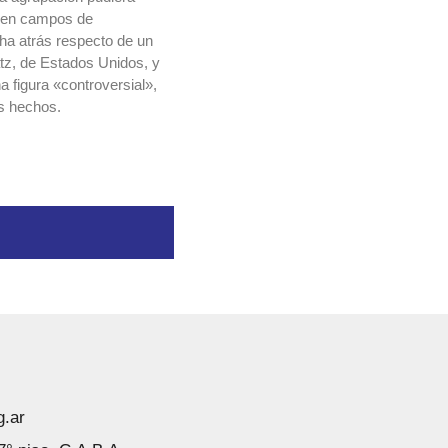
os en campos de
ha atrás respecto de un
atz, de Estados Unidos, y
a figura «controversial»,
s hechos.
g.ar