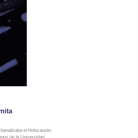
mita
e banalizaba el Holocausto.
migos de la Universidad