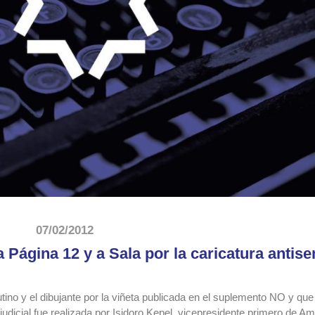
07/02/2012
a Página 12 y a Sala por la caricatura antise
utino y el dibujante por la viñeta publicada en el suplemento NO y qu
udicial fue realizada por Isidoro Kepel, vicepresidente primero de A