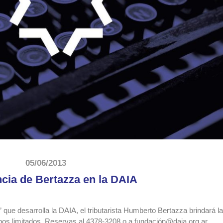
05/06/2013
cia de Bertazza en la DAIA
que desarrolla la DAIA, el tributarista Humberto Bertazza brindará l
upos limitados. Reservas al 4378-3208 o a fundación@daia.org.ar