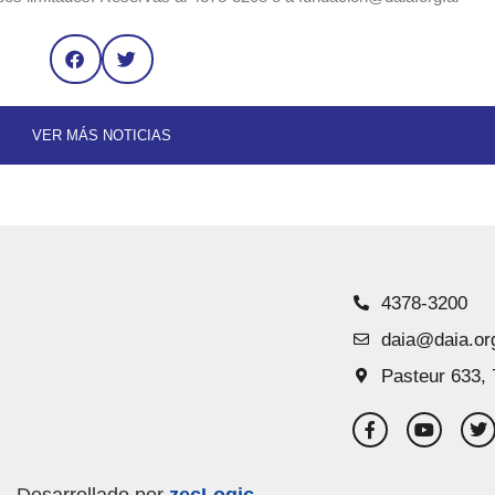
VER MÁS NOTICIAS
4378-3200
daia@daia.or
Pasteur 633, 
Desarrollado por
zecLogic