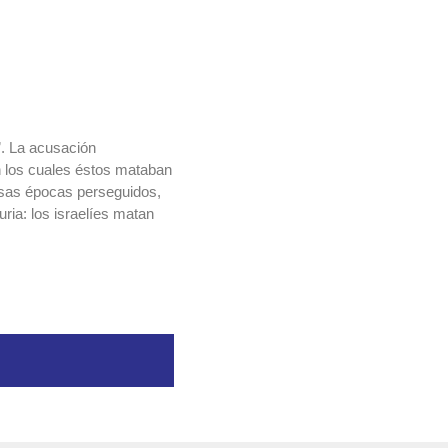
”. La acusación
n los cuales éstos mataban
 esas épocas perseguidos,
ria: los israelíes matan