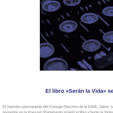
El libro «Serán la Vida» s
El miembro permanente del Consejo Directivo de la DAIA, Jaime Jacub
presentar en la Knesset (Parlamento israelí) el libro «Serán la Vida