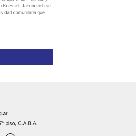
la Knesset, Jacubovich se
tividad comunitaria que
g.ar
7° piso, C.A.B.A.