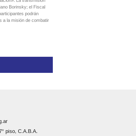
nación». La transmisión
ano Borinsky; el Fiscal
participantes podrán
s a la misión de combatir
g.ar
7° piso, C.A.B.A.