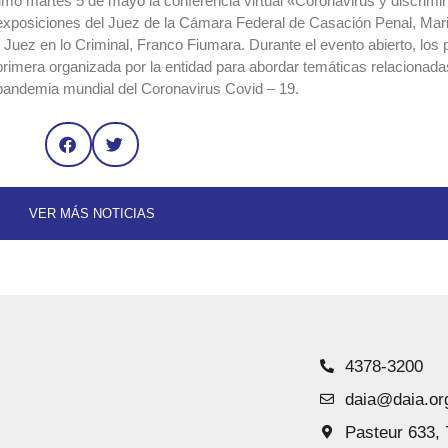
imo martes 5 de mayo la conferencia virtual «Coronavirus y discrimi
 exposiciones del Juez de la Cámara Federal de Casación Penal, Mari
Juez en lo Criminal, Franco Fiumara. Durante el evento abierto, los 
 primera organizada por la entidad para abordar temáticas relacionada
a pandemia mundial del Coronavirus Covid – 19.
VER MÁS NOTICIAS
4378-3200
daia@daia.or
Pasteur 633, 