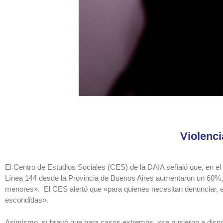
Violenc
El Centro de Estudios Sociales (CES) de la DAIA señaló que, en el 
Línea 144 desde la Provincia de Buenos Aires aumentaron un 60%,
menores». El CES alertó que «para quienes necesitan denunciar, es 
escondidas».
Asimismo, subrayó que para casos extremos, «se pusieron a disposic