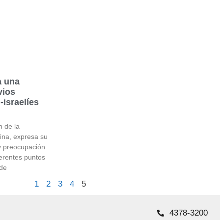
a una
vios
-israelíes
n de la
ina, expresa su
y preocupación
ferentes puntos
 de
1
2
3
4
5
4378-3200