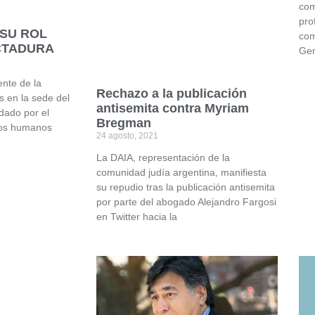
com
pro
 SU ROL
com
CTADURA
Gen
ente de la
Rechazo a la publicación
s en la sede del
antisemita contra Myriam
dado por el
Bregman
hos humanos
24 agosto, 2021
La DAIA, representación de la
comunidad judía argentina, manifiesta
su repudio tras la publicación antisemita
por parte del abogado Alejandro Fargosi
en Twitter hacia la