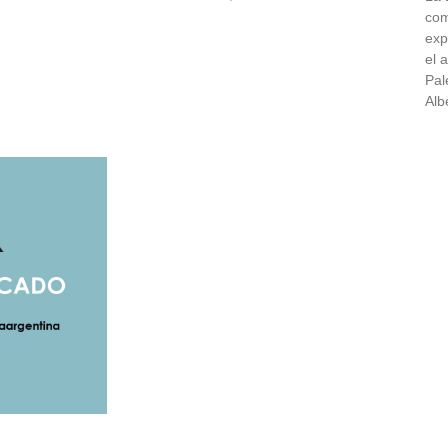
com
exp
el 
Pal
Alb