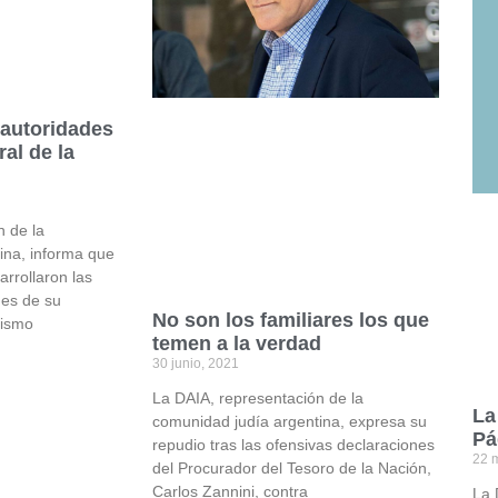
 autoridades
al de la
n de la
ina, informa que
arrollaron las
des de su
No son los familiares los que
nismo
temen a la verdad
30 junio, 2021
La DAIA, representación de la
La
comunidad judía argentina, expresa su
Pá
repudio tras las ofensivas declaraciones
22 
del Procurador del Tesoro de la Nación,
Carlos Zannini, contra
La 