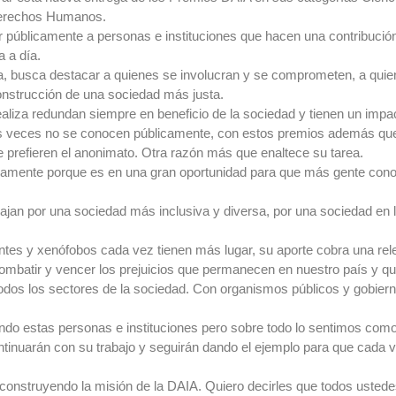
 Derechos Humanos.
r públicamente a personas e instituciones que hacen una contribuci
a a día.
ía, busca destacar a quienes se involucran y se comprometen, a quien
construcción de una sociedad más justa.
ealiza redundan siempre en beneficio de la sociedad y tienen un impa
eces no se conocen públicamente, con estos premios además quer
prefieren el anonimato. Otra razón más que enaltece su tarea.
amente porque es en una gran oportunidad para que más gente con
an por una sociedad más inclusiva y diversa, por una sociedad en l
es y xenófobos cada vez tienen más lugar, su aporte cobra una relev
ombatir y vencer los prejuicios que permanecen en nuestro país y q
odos los sectores de la sociedad. Con organismos públicos y gobierno
ndo estas personas e instituciones pero sobre todo lo sentimos com
tinuarán con su trabajo y seguirán dando el ejemplo para que cada
 construyendo la misión de la DAIA. Quiero decirles que todos uste