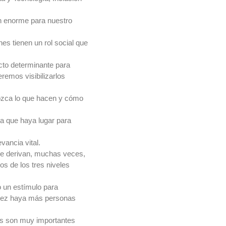
ón enorme para nuestro
es tienen un rol social que
cto determinante para
emos visibilizarlos
ozca lo que hacen y cómo
a que haya lugar para
ancia vital.
ue derivan, muchas veces,
s de los tres niveles
o un estímulo para
 vez haya más personas
des son muy importantes