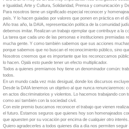
e Igualdad, Arte y Cultura, Solidaridad, Prensa y comunicación y
Para nosotros tiene un significado especial reconocer y homenajea
país. Y lo hacen guiadas por valores que ponen en práctica en el dí
Año tras año, la DAIA, representación política de la comunidad jud
debemos imitar. Realizan un trabajo ejemplar que contribuye a la 
La tarea que cada uno de las personas e instituciones premiadas r
mucha gente. Y como también sabemos que sus acciones muchas v
porque sabemos que no buscan el reconocimiento público, sino que 
Nosotros creemos que es importante que los reconozcamos públic
lo hacen. Ojalá esto puede tener un efecto multiplicador.
Todos a quienes premiamos hoy tiene un denominador común: trabaj
todos.
En un mundo cada vez más desigual, donde los discursos excluyent
Desde la DAIA tenemos un objetivo al que nunca renunciaremos: c
en actos discriminatorios y violentos. Lo hacemos trabajando con t
como así también con la sociedad civil.
Con este premio buscamos reconocer el trabajo que vienen realiza
el futuro. Estamos seguros que quienes hoy son homenajeados con
que apuesten por su vocación por encima de cualquier otro interés.
Quiero agradecerles a todos quienes día a día nos permiten seguir