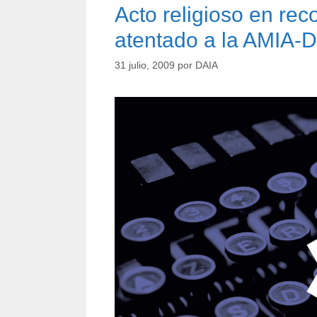
Acto religioso en rec
atentado a la AMIA-
31 julio, 2009
por
DAIA