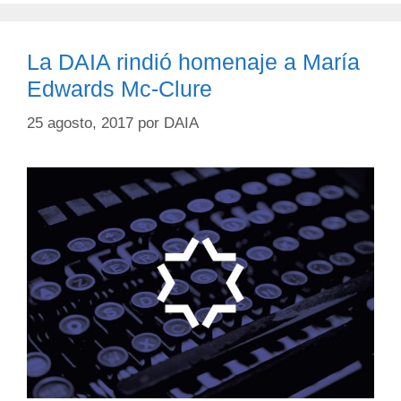
La DAIA rindió homenaje a María
Edwards Mc-Clure
25 agosto, 2017
por
DAIA