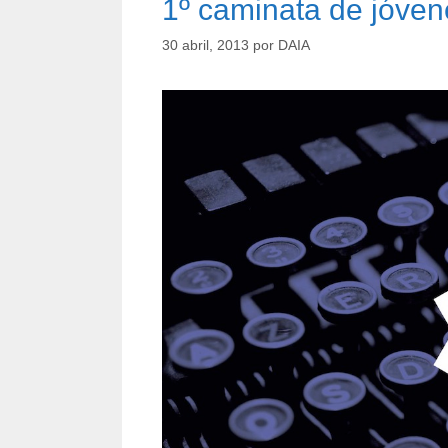
1º caminata de jóven
30 abril, 2013
por
DAIA