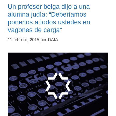
Un profesor belga dijo a una
alumna judía: “Deberíamos
ponerlos a todos ustedes en
vagones de carga”
11 febrero, 2015
por
DAIA