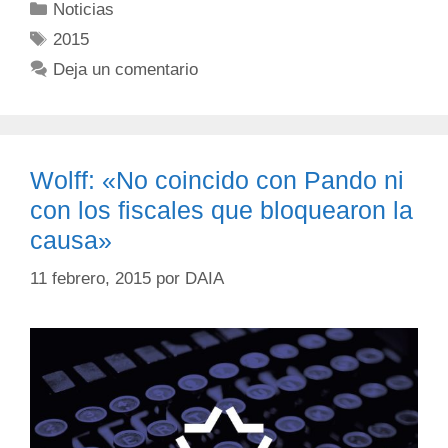
Noticias
2015
Deja un comentario
Wolff: «No coincido con Pando ni
con los fiscales que bloquearon la
causa»
11 febrero, 2015
por
DAIA