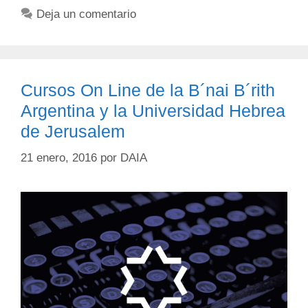
Deja un comentario
Cursos On Line de la B´nai B´rith
Argentina y la Universidad Hebrea
de Jerusalem
21 enero, 2016
por
DAIA